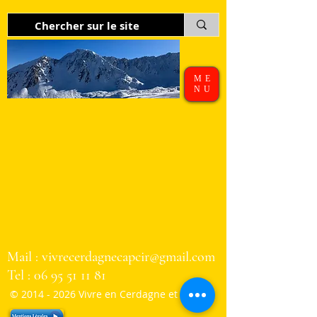
ME
NU
Mail :
vivrecerdagnecapcir@gmail.com
Tel :
06 95 51 11 81
©
2014 - 2026
Vivre en Cerdagne et Capcir