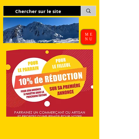
ME
NU