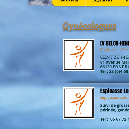
Gynécologues
Dr BELOU-HENR
Généraliste - Homé
CENTRE ME
81 avenue Mar
66120 FONT-R
Tél : 33 (0)4 6
Espinasse Lu
Sage femme libéral
Suivi de gross
périnée, gynéc
Tel :
06 67 72 