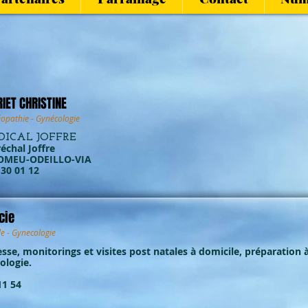
IET CHRISTINE
opathie - Gynécologie
DICAL JOFFRE
échal Joffre
OMEU-ODEILLO-VIA
8 30 01 12
cie
e - Gynecologie
esse, monitorings et visites post natales à domicile, préparation 
ologie.
11 54