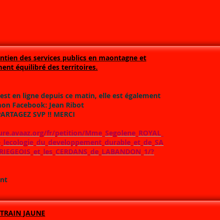
ntien des services publics en maontagne et
nt équilibré des territoires.
 est en ligne depuis ce matin, elle est également
mon Facebook: Jean Ribot
PARTAGEZ SVP !! MERCI
cure.avaaz.org/fr/petition/Mme_Segolene_ROYAL_
e_lecologie_du_developpement_durable_et_de_SA
ARIEGEOIS_et_les_CERDANS_de_LABANDON_1/?
nt
 TRAIN JAUNE