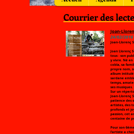
Courrier des lect
Joan-Lloren
24/02/2016
Joan-Llorenç 
Joan Llorenç S
tous : son pub
y vivre. Né en
cobla, sa famil
propre nom, su
album intitulé
sardane emblé
temps, amateu
ses musiques.
Sur un réperto
Joan-Llorenç S
patience des s
artistes, des 
profonds et jo
passion, cet ar
centaine de pr
Pour son 6ème
l’artiste a ch