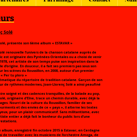
eurs
ç Solé
Solé, présente son 6ème album « ESTAVAR »
olé renouvelle l’univers de la chanson catalane auprès de
lic est originaire des Pyrénées-Orientales ou a choisi de venir
 1978, cet artiste de son temps puise son inspiration dans la
le d’origine. En douceur, il a fait ses premiers pas sous son
r les scènes du Roussillon, en 2008, autour d’un premier
 « Per tu ploro »
matique du répertoire de tradition catalane. Garçon de son
r de rythmes modernes, Joan-Llorenç Solé a ainsi peaufiné
ire soigné et des cadences tranquilles, de la balade au pop,
olé, originaire d’Elne, trace un chemin durable, avec déjà la
ages. Nourri de la culture du Roussillon, familier de ses
tourments et des envies de ce « pays », il alterne les textes
yeux, pour un plaisir communicatif. Sans militantisme, avec
tiste entier a déjà fait le bonheur du public lors d’une
estations.
 album, enregistré fin octobre 2015 à Estavar, en Cerdagne
oisi de travailler avec les musiciens de l’orchestre Amoga, de