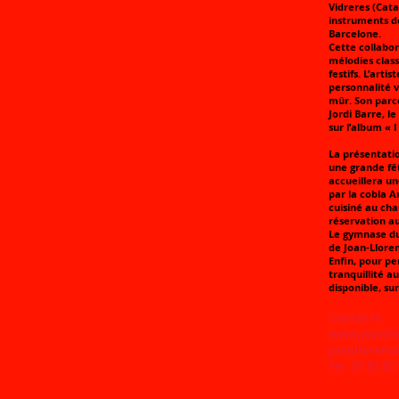
Vidreres (Cat
instruments de
Barcelone.
Cette collabor
mélodies class
festifs. L’arti
personnalité v
mûr. Son parco
Jordi Barre, l
sur l’album « 
La présentati
une grande fêt
accueillera un
par la cobla A
cuisiné au cha
réservation au 
Le gymnase du 
de Joan-Lloren
Enfin, pour pe
tranquillité a
disponible, su
Contacts
www.joanll
joanllorenc
Tel. 07 83 82