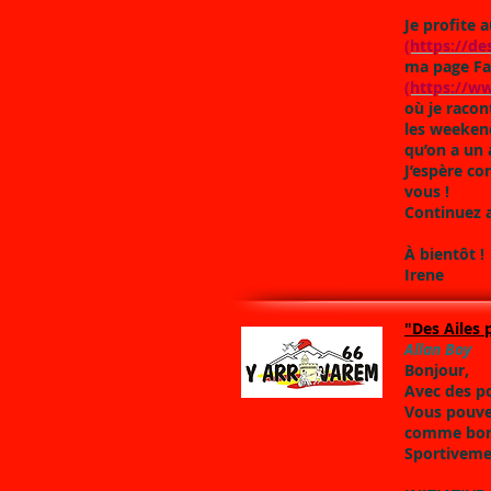
Je profite 
(https://d
ma page Fa
(https://w
où je racon
les weekend
qu’on a un
J’espère co
vous !
Continuez a
À bientôt !
Irene
"Des Ailes 
Allan Boy
Bonjour,
Avec des p
Vous pouvez
comme bon 
Sportiveme