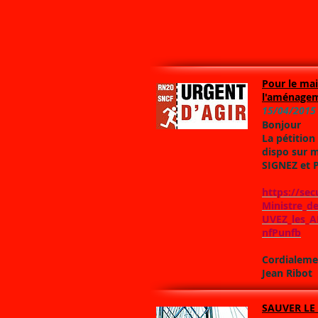
Pour le mai
l'aménageme
15/04/2015
Bonjour
La pétition
dispo sur 
SIGNEZ et 
https://se
Ministre_d
UVEZ_les_
nfPunfb
Cordialeme
Jean Ribot
SAUVER LE