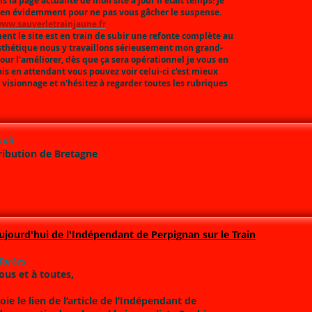
is la page actualité de mon site à jour il était temps! Je
rien évidemment pour ne pas vous gâcher le suspense.
/www.sauverletrainjaune.fr
ent le site est en train de subir une refonte complète au
esthétique nous y travaillons sérieusement mon grand-
our l'améliorer, dès que ça sera opérationnel je vous en
ais en attendant vous pouvez voir celui-ci c'est mieux
 visionnage et n'hésitez à regarder toutes les rubriques
ail
ribution de Bretagne
'aujourd'hui de l'Indépendant de Perpignan sur le Train
Tortes
ous et à toutes,
ie le lien de l’article de l’Indépendant de