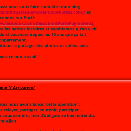
aussi pour vous faire connaître mon blog
escobrintportepuymorens.wordpress.com/)
et
cebook sur Porté
ww.facebook.com/DescobrintPortePuymorens)
,
te les petites histoires et expériences qu’on y vit
s et vacances depuis les 10 ans que ça fait
 appartement.
ntinuer à partager des photos et vidéos avec
vec ce bon travail !
pour Y Arrivarem"
otes nous avons lancer cette opération :
 relayer, partager, soutenir, participer ...
vous semble , rien d'obligatoire bien entendu.
nt Allan