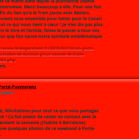
e ce matin dans lequel la journaliste Sophie
nterviewé. Merci beaucoup à elle. Pour une fois
fin du lien qu'a le Train Jaune avec Béziers.
nciens tous ensemble pour lutter pour le Canari
out ce qui nous tient à cœur ! Je n’en dis pas plus
s le titre et l’article, faites le passer à tous vos
our que l’on sauve notre symbole emblématique
//www.lindependant.fr/2015/02/10/un-pont-
catalan-et-occitan-pour-sauver-le-train-
383.php
re.
Porté-Puymorens
acebook
d, félicitations pour tout ce que vous partagez
k ! Ça fait plaisir de rester en contact avec la
ndant la semaine (j’habite à Barcelone).
voie quelques photos de ce weekend à Porté-
.