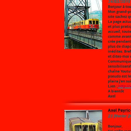
24/03/2015
Bonjour à tou
Mon grand-pèr
site sachez q
La page actua
et plus prati
accueil, tout
comme avant!
crée pendant 
plus de diap
inédites. Bre
et dites-moi 
Communiquez-
sensibilisera
chaîne Youtub
pseudo est le
plaira j’en s
Lien :
http://
A bientôt
Axel
Axel Peyric
23 février 
Bonjour,