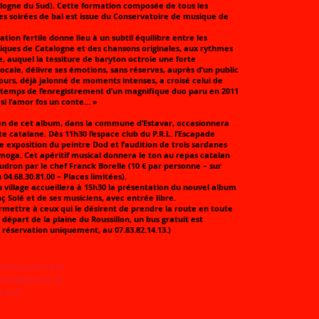
alogne du Sud). Cette formation composée de tous les
s soirées de bal est issue du Conservatoire de musique de
ation fertile donne lieu à un subtil équilibre entre les
iques de Catalogne et des chansons originales, aux rythmes
ste, auquel la tessiture de baryton octroie une forte
ocale, délivre ses émotions, sans réserves, auprès d’un public
urs, déjà jalonné de moments intenses, a croisé celui de
e temps de l’enregistrement d’un magnifique duo paru en 2011
I si l’amor fos un conte… »
on de cet album, dans la commune d’Estavar, occasionnera
e catalane. Dès 11h30 l’espace club du P.R.L. l’Escapade
e exposition du peintre Dod et l’audition de trois sardanes
moga. Cet apéritif musical donnera le ton au repas catalan
udron par le chef Franck Borelle (10 € par personne – sur
04.68.30.81.00 – Places limitées).
village accueillera à 15h30 la présentation du nouvel album
ç Solé et de ses musiciens, avec entrée libre.
rmettre à ceux qui le désirent de prendre la route en toute
u départ de la plaine du Roussillon, un bus gratuit est
r réservation uniquement, au 07.83.82.14.13.)
orencsole.com
sole@yahoo.fr
 14 13