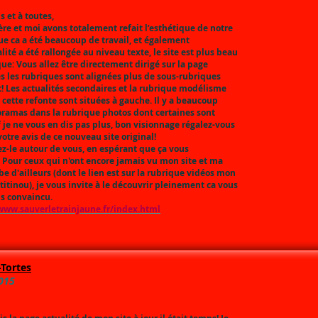
s et à toutes,
e et moi avons totalement refait l’esthétique de notre
ue ca a été beaucoup de travail, et également
lité a été rallongée au niveau texte, le site est plus beau
que: Vous allez être directement dirigé sur la page
es les rubriques sont alignées plus de sous-rubriques
 Les actualités secondaires et la rubrique modélisme
cette refonte sont situées à gauche. Il y a beaucoup
oramas dans la rubrique photos dont certaines sont
f je ne vous en dis pas plus, bon visionnage régalez-vous
votre avis de ce nouveau site original!
le autour de vous, en espérant que ça vous
! Pour ceux qui n'ont encore jamais vu mon site et ma
e d'ailleurs (dont le lien est sur la rubrique vidéos mon
titinou), je vous invite à le découvrir pleinement ca vous
uis convaincu.
www.sauverletrainjaune.fr/index.html
-Tortes
2015