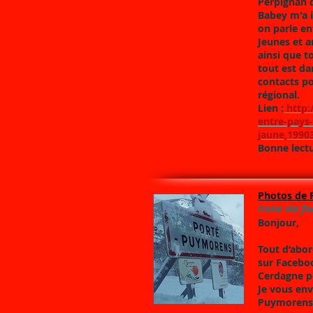
Perpignan d
Babey m'a i
on parle en
Jeunes et a
ainsi que t
tout est dan
contacts p
régional.
Lien :
http:
entre-pays-
jaune,1990
Bonne lectu
Photos de 
Irene via f
Bonjour,
Tout d’abor
sur Faceboo
Cerdagne pe
Je vous en
Puymorens