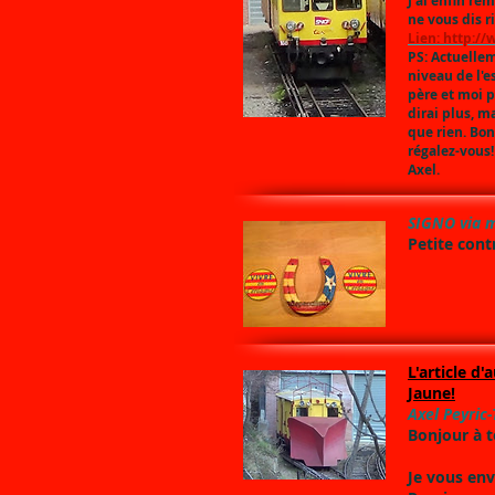
J'ai enfin rem
ne vous dis 
Lien: http:/
PS: Actuellem
niveau de l'
père et moi p
dirai plus, m
que rien. Bon
régalez-vous!
Axel.
SIGNO via m
Petite cont
L'article d
Jaune!
Axel Peyric-
Bonjour à t
Je vous envo