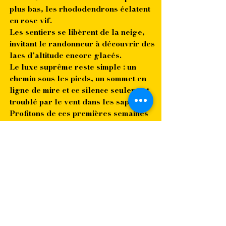
plus bas, les rhododendrons éclatent
en rose vif.
Les sentiers se libèrent de la neige,
invitant le randonneur à découvrir des
lacs d’altitude encore glacés.
Le luxe suprême reste simple : un
chemin sous les pieds, un sommet en
ligne de mire et ce silence seulement
troublé par le vent dans les sapins.
Profitons de ces premières semaines
précieuses car le vrai début de l’été en
montagne se savoure.
Le montagne est vivante et nous offre,
une fois encore, le plus beau des
cadeaux : le sentiment d’être
exactement à notre place.
Bonne lecture avec la découverte de ce
nouveau numéro, ses articles et ses
bonnes adresses.